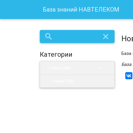
База знаний НАВТЕЛЕКОМ
search
close
Нов
База 
Категории
База
chevron_right
Новая Wiki
Новая Wiki